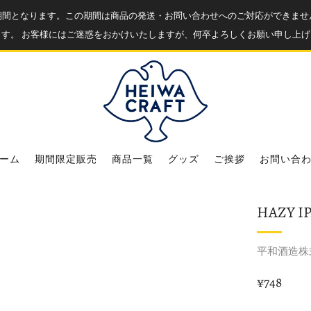
業期間となります。この期間は商品の発送・お問い合わせへのご対応ができませ
ます。 お客様にはご迷惑をおかけいたしますが、何卒よろしくお願い申し上げ
ーム
期間限定販売
商品一覧
グッズ
ご挨拶
お問い合
HAZY I
平和酒造株
通
¥748
常