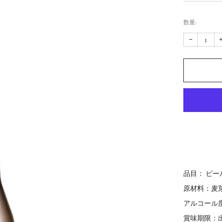
価
格
数量:
数
−
量
を
減
ら
す
品目： ビー
原材料：麦芽
アルコール度
賞味期限：