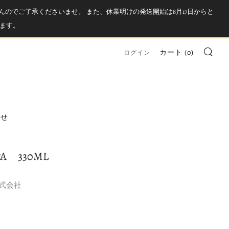
んのでご了承くださいませ。 また、休業明けの発送開始は8月17日からと
ます。
検索
カート (
0
)
ログイン
わせ
PA 330ML
式会社