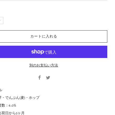
数
+
量
を
増
や
す
カートに入れる
別のお支払い方法
Facebook
Twitter
ル
・でんぷん(麦)・ホップ
数：6.0%
出荷日から5ヶ月