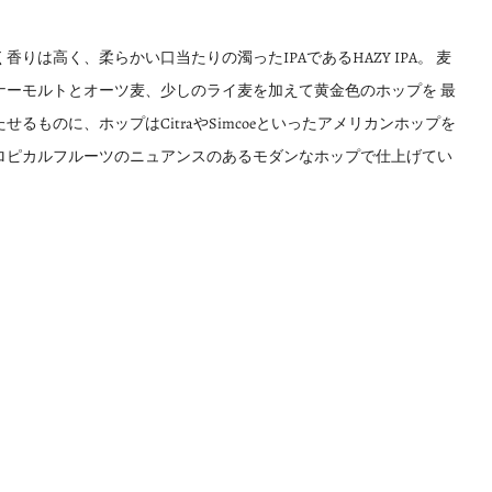
香りは高く、柔らかい口当たりの濁ったIPAであるHAZY IPA。 麦
ナーモルトとオーツ麦、少しのライ麦を加えて黄金色のホップを 最
せるものに、ホップはCitraやSimcoeといったアメリカンホップを
ロピカルフルーツのニュアンスのあるモダンなホップで仕上げてい