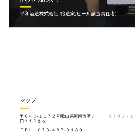
平和酒造株式会社 (醸造家/ビール醸造責任者)
マップ
〒６４０-１１７２ 和歌山県海南市溝ノ
９：００～１７
口１１９番地
ＴＥＬ：０７３-４８７-０１８９