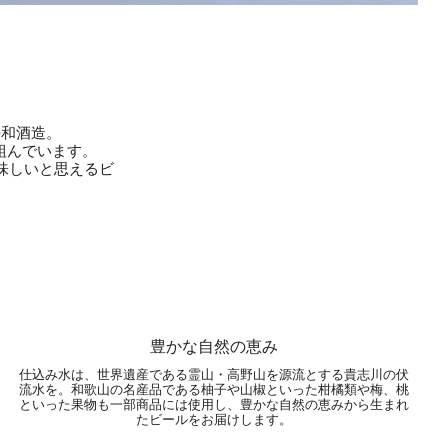
平和酒造。
組んでいます。
味しいと思えるビ
豊かな自然の恵み
仕込み水は、世界遺産である霊山・高野山を源流とする貴志川の伏
流水を。和歌山の名産品である柚子や山椒といった柑橘類や梅、桃
といった果物も一部商品には使用し、豊かな自然の恵みから生まれ
たビールをお届けします。