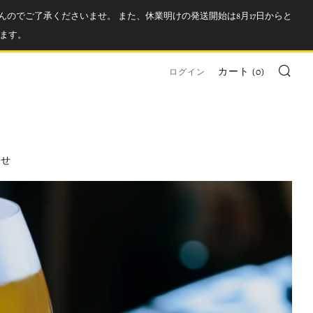
んのでご了承くださいませ。 また、休業明けの発送開始は8月17日からと
ます。
検索
カート (
0
)
ログイン
わせ