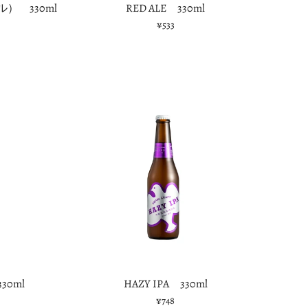
） 330ml
RED ALE 330ml
¥533
30ml
HAZY IPA 330ml
¥748