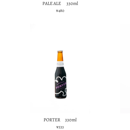
PALE ALE 330ml
¥480
PORTER 330ml
¥533